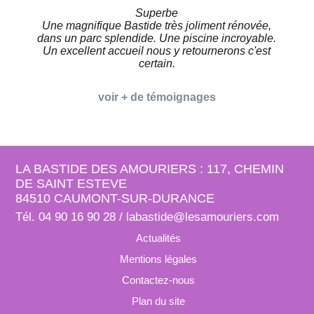
Superbe
Une magnifique Bastide très joliment rénovée,
dans un parc splendide. Une piscine incroyable.
Un excellent accueil nous y retournerons c'est
certain.
voir + de témoignages
LA BASTIDE DES AMOURIERS : 117, CHEMIN
DE SAINT ESTEVE
84510 CAUMONT-SUR-DURANCE
Tél. 04 90 16 90 28 / l
a
b
a
s
t
i
d
e
@
l
e
s
a
m
o
u
r
i
e
r
s
.
c
o
m
Actualités
Mentions légales
Contactez-nous
Plan du site